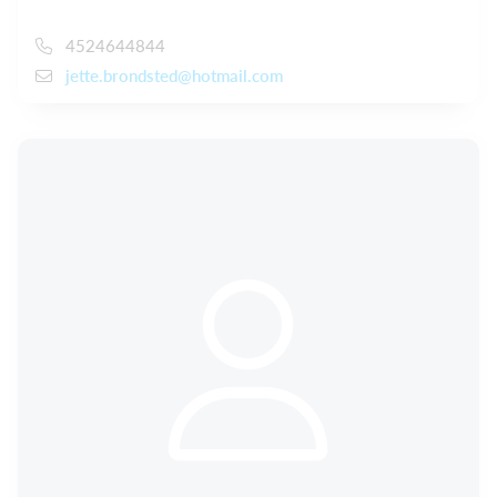
4524644844
jette.brondsted@hotmail.com