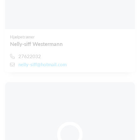
Hjælpetræner
Nelly-siff Westermann
27622032
nelly-siff@hotmail.com