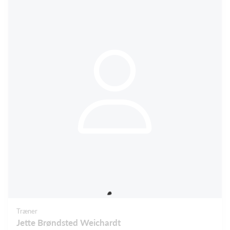
Træner
Jette Brøndsted Weichardt