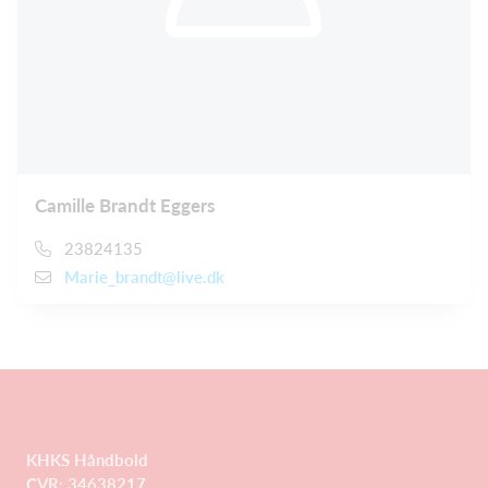
Camille Brandt Eggers
23824135
Marie_brandt@live.dk
KHKS Håndbold
CVR: 34638217