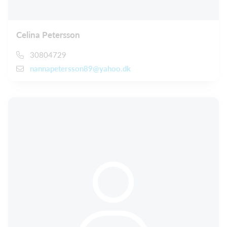
Celina Petersson
30804729
nannapetersson89@yahoo.dk