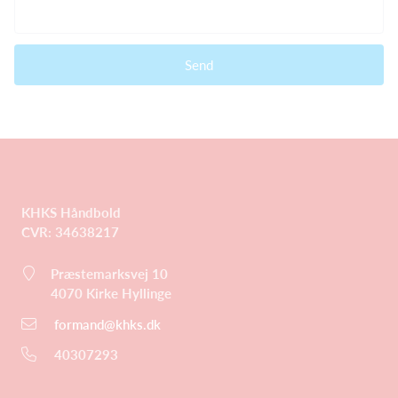
Send
KHKS Håndbold
CVR: 34638217
Præstemarksvej 10
4070
Kirke Hyllinge
formand@khks.dk
40307293